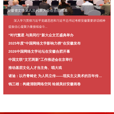
安徽省文联第八次代表大会在合肥闭幕
省委十一届十二次全会在合肥召开 省委常委会主持 梁言顺讲话 王清宪张西明出席
深入学习贯彻习近平党建思想和习近平总书记考察安徽重要讲话精神
提振信心凝聚力量接续奋斗...
“时代繁星 与美同行”新大众文艺盛典举办
2025年度“中国网络文学影响力榜”在安徽发布
2026中国网络文学论坛在安徽合肥开幕
中国文联“文艺两新”工作推进会在京举行
推动基层文化人才当主角、唱大戏
诸迪：以丹青铸史 为人民立传——现实主义美术的百年传承与时代新篇
钱三雄：构建清朗网络空间 绘就美好安徽画卷