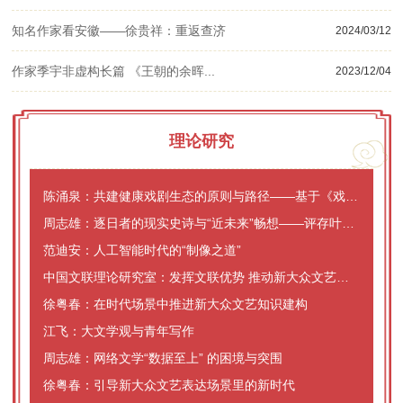
知名作家看安徽——徐贵祥：重返查济
2024/03/12
作家季宇非虚构长篇 《王朝的余晖...
2023/12/04
理论研究
陈涌泉：共建健康戏剧生态的原则与路径——基于《戏剧振兴三年行动计划（2026—2028年）》的思考
周志雄：逐日者的现实史诗与“近未来”畅想——评存叶网络小说《逐日而生》
范迪安：人工智能时代的“制像之道”
中国文联理论研究室：发挥文联优势 推动新大众文艺繁荣发展
徐粤春：在时代场景中推进新大众文艺知识建构
江飞：大文学观与青年写作
周志雄：网络文学“数据至上” 的困境与突围
徐粤春：引导新大众文艺表达场景里的新时代