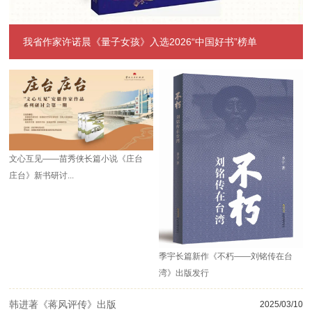
我省作家许诺晨《量子女孩》入选2026“中国好书”榜单
文心互见——苗秀侠长篇小说《庄台
庄台》新书研讨...
季宇长篇新作《不朽——刘铭传在台
湾》出版发行
韩进著《蒋风评传》出版
2025/03/10