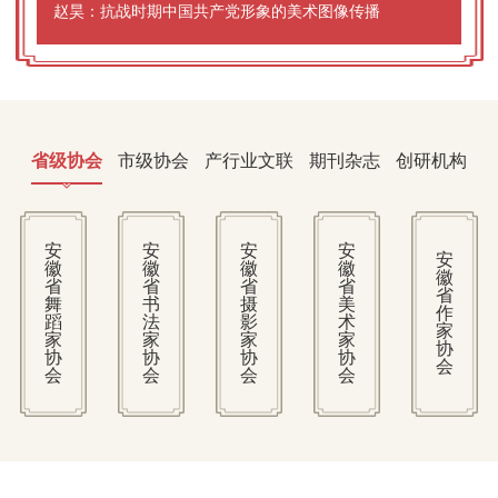
赵昊：抗战时期中国共产党形象的美术图像传播
省级协会
市级协会
产行业文联
期刊杂志
创研机构
安
安
安
安
安
徽
徽
徽
徽
徽
省
省
省
省
省
舞
书
摄
美
作
蹈
法
影
术
家
家
家
家
家
协
协
协
协
协
会
会
会
会
会